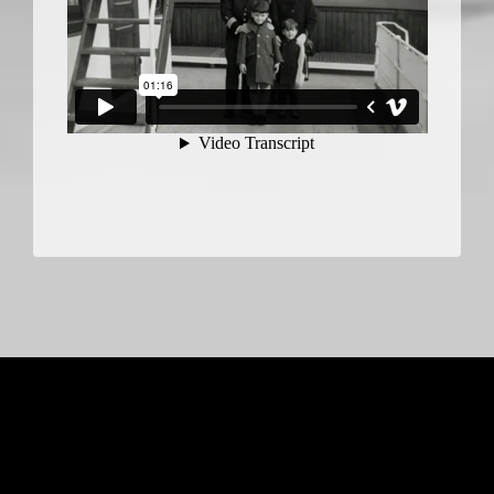
FlotaYPF.com.ar (2003)
[ quiénes somos ]
[ agradecimientos ]