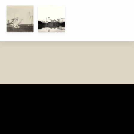
FlotaYPF.com.ar (2003)
[ quiénes somos ]
[ agradecimientos ]
[ info@flotaypf.com.ar ]