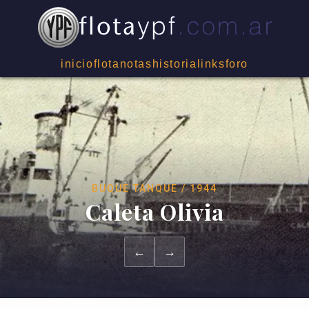
inicio
flota
notas
historia
links
foro
BUQUE TANQUE / 1944
Caleta Olivia
←
→