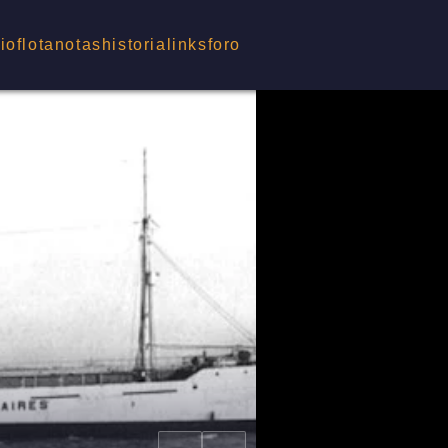
cio
flota
notas
historia
links
foro