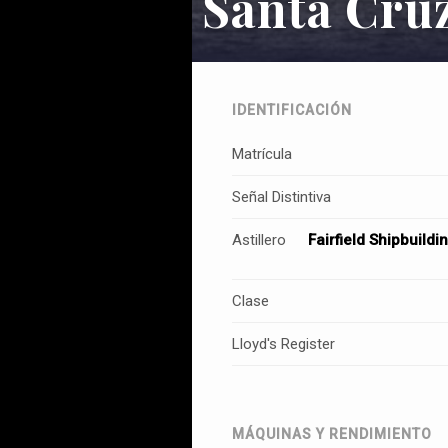
Santa Cru
IDENTIFICACIÓN
Matrícula
Señal Distintiva
Astillero
Fairfield Shipbuild
Clase
Lloyd's Register
MÁQUINAS Y RENDIMIENTO