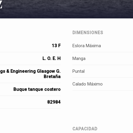
z
DIMENSIONES
13 F
Eslora Máxima
L. O. E. H
Manga
ings & Engineering Glasgow G.
Puntal
Bretaña
Calado Máximo
Buque tanque costero
82984
CAPACIDAD