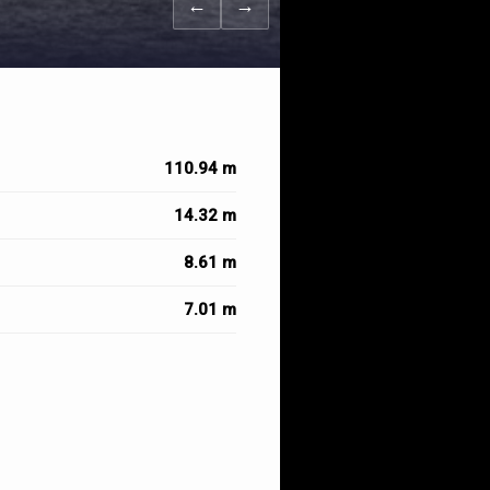
←
→
110.94 m
14.32 m
8.61 m
7.01 m