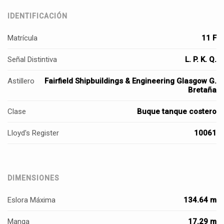
IDENTIFICACIÓN
Matrícula
11 F
Señal Distintiva
L. P. K. Q.
Astillero
Fairfield Shipbuildings & Engineering Glasgow G.
Bretaña
Clase
Buque tanque costero
Lloyd's Register
10061
DIMENSIONES
Eslora Máxima
134.64 m
Manga
17.29 m