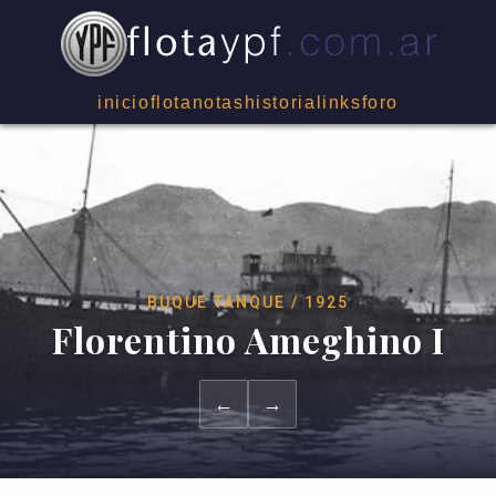
inicio
flota
notas
historia
links
foro
BUQUE TANQUE / 1925
Florentino Ameghino I
←
→