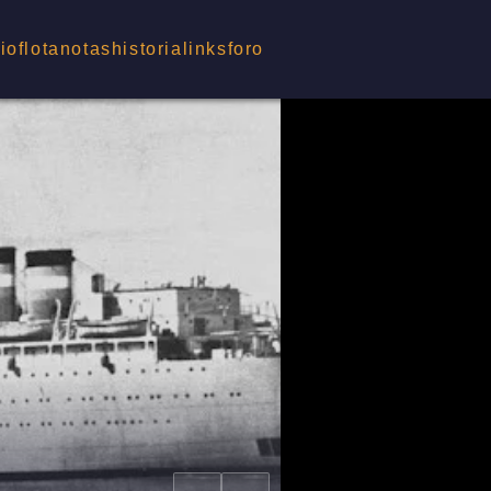
cio
flota
notas
historia
links
foro