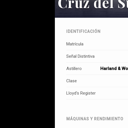
Cruz del S
IDENTIFICACIÓN
Matrícula
Señal Distintiva
Astillero
Harland & Wol
Clase
Lloyd's Register
MÁQUINAS Y RENDIMIENTO