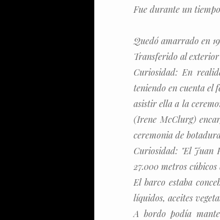
Fue durante un tiempo 
Quedó amarrado en 196
Transferido al exterior
Curiosidad: En realid
teniendo en cuenta el 
asistir ella a la cerem
(Irene McClurg) encar
ceremonia de botadura.
Curiosidad: "El Juan 
27.000 metros cúbicos 
El barco estaba conceb
líquidos, aceites veget
A bordo podía manten