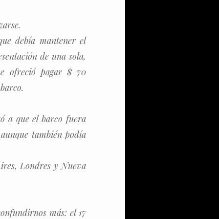
zarse.
 que debía mantener el
esentación de una sola,
ue ofreció pagar $ 70
 barco.
zó a que el barco fuera
, aunque también podía
 Aires, Londres y Nueva
onfundirnos más: el 17