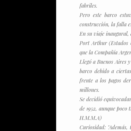
fabriles.
Pero este barco estu
construcción, la falla 
En su viaje inaugural,
Port Arthur (Estados U
que la Compañía Argen
Llegó a Buenos Aires y
barco debido a cierta
frente a los pagos de
millones.
Se decidió equivocadam
de 1952, aunque poco t
H.M.M.A)
Curiosidad: "Además, t