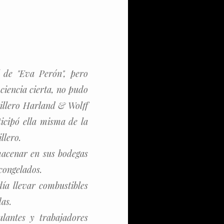
l de "Eva Perón", pero
ciencia cierta, no pudo
stillero Harland & Wolff
icipó ella misma de la
llero.
macenar en sus bodegas
congelados.
día llevar combustibles
das.
lantes y trabajadores