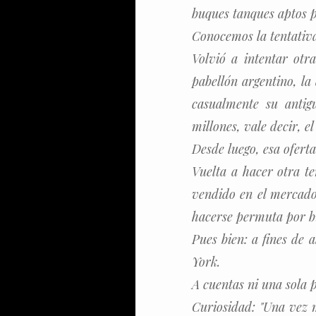
buques tanques aptos p
Conocemos la tentativa 
Volvió a intentar otr
pabellón argentino, la
casualmente su antig
millones, vale decir, e
Desde luego, esa ofert
Vuelta a hacer otra te
vendido en el mercado
hacerse permuta por b
Pues bien: a fines de 
York.
A cuentas ni una sola 
Curiosidad: "Una vez m