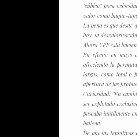
"cúbico", poca velocid
valor como buque-tan
La pena es que desde q
hoy, la desvalorización
Ahora YPF está hacien
En efecto; en mayo d
ofreciendo la permuta
largas, como total o 
apertura de las propues
Curiosidad: "En cambi
ser explotado exclusiv
paseaba inútilmente en
ballena.
De ahí las tentativas