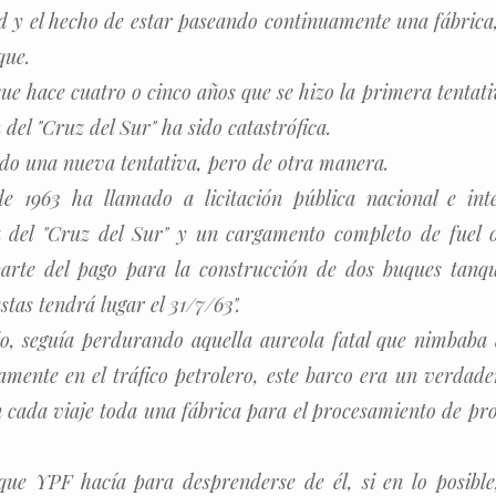
ad y el hecho de estar paseando continuamente una fábrica
que.
ue hace cuatro o cinco años que se hizo la primera tentat
 del "Cruz del Sur" ha sido catastrófica.
do una nueva tentativa, pero de otra manera.
e 1963 ha llamado a licitación pública nacional e int
 del "Cruz del Sur" y un cargamento completo de fuel o
parte del pago para la construcción de dos buques tan
tas tendrá lugar el 31/7/63".
o, seguía perdurando aquella aureola fatal que nimbaba a
amente en el tráfico petrolero, este barco era un verdade
 cada viaje toda una fábrica para el procesamiento de pro
 que YPF hacía para desprenderse de él, si en lo posible