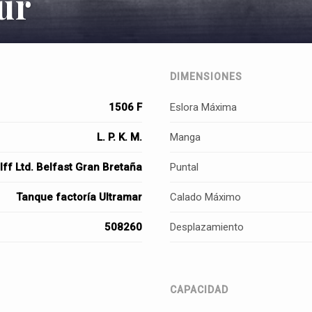
ur
DIMENSIONES
1506 F
Eslora Máxima
L. P. K. M.
Manga
ff Ltd. Belfast Gran Bretaña
Puntal
Tanque factoría Ultramar
Calado Máximo
508260
Desplazamiento
CAPACIDAD