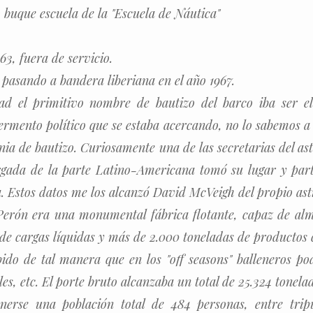
buque escuela de la "Escuela de Náutica"
3, fuera de servicio.
 pasando a bandera liberiana en el año 1967.
ad el primitivo nombre de bautizo del barco iba ser e
fermento político que se estaba acercando, no lo sabemos a 
onia de bautizo. Curiosamente una de las secretarias del a
gada de la parte Latino-Americana tomó su lugar y part
 Estos datos me los alcanzó David McVeigh del propio asti
Perón era una monumental fábrica flotante, capaz de al
de cargas líquidas y más de 2.000 toneladas de productos 
ido de tal manera que en los "off seasons" balleneros po
ales, etc. El porte bruto alcanzaba un total de 25.324 tonela
erse una población total de 484 personas, entre tripu