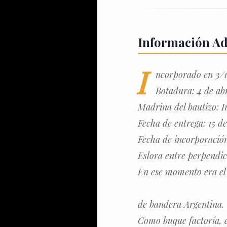
Información Ad
I
ncorporado en 3/1
Botadura: 4 de abr
Madrina del bautizo: 
Fecha de entrega: 15 de
Fecha de incorporación
Eslora entre perpendicu
En ese momento era el
de bandera Argentina.
Como buque factoría, 