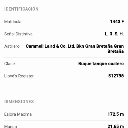
IDENTIFICACIÓN
Matrícula
1443 F
Señal Distintiva
L. R. S. H.
Astillero
Cammell Laird & Co. Ltd. Bkn Gran Bretaña Gran
Bretaña
Clase
Buque tanque costero
Lloyd's Register
512798
DIMENSIONES
Eslora Máxima
172.5 m
Manga
21.65 m