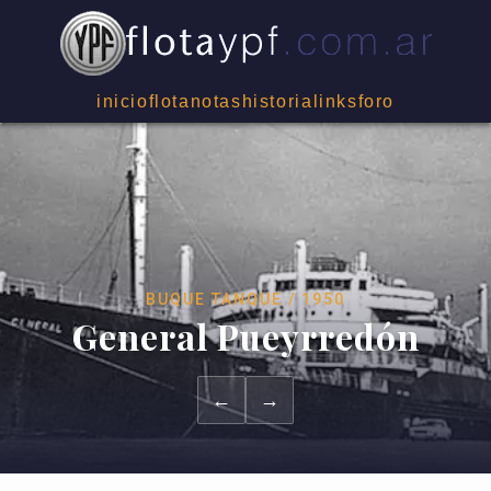
inicio
flota
notas
historia
links
foro
BUQUE TANQUE / 1950
General Pueyrredón
←
→