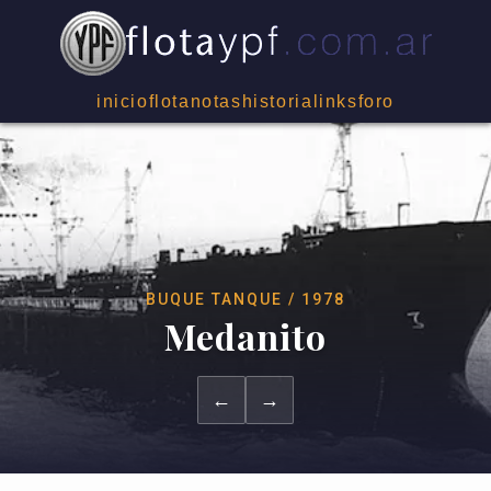
inicio
flota
notas
historia
links
foro
BUQUE TANQUE / 1978
Medanito
←
→