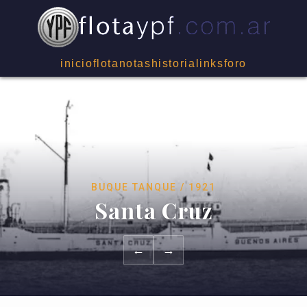
inicio
flota
notas
historia
links
foro
BUQUE TANQUE / 1921
Santa Cruz
←
→