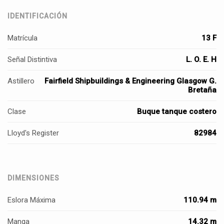
IDENTIFICACIÓN
Matrícula
13 F
Señal Distintiva
L. O. E. H
Astillero
Fairfield Shipbuildings & Engineering Glasgow G.
Bretaña
Clase
Buque tanque costero
Lloyd's Register
82984
DIMENSIONES
Eslora Máxima
110.94 m
Manga
14.32 m