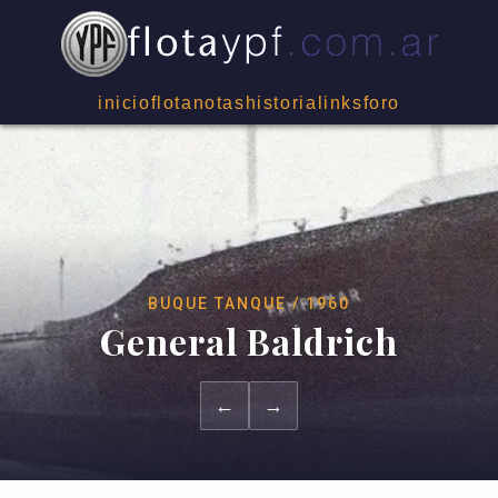
inicio
flota
notas
historia
links
foro
BUQUE TANQUE / 1960
General Baldrich
←
→