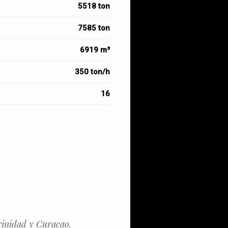
5518 ton
7585 ton
6919 m³
350 ton/h
16
rinidad y Curacao.