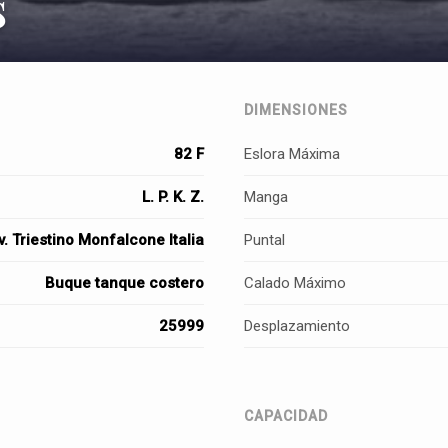
s
DIMENSIONES
82 F
Eslora Máxima
L. P. K. Z.
Manga
v. Triestino Monfalcone Italia
Puntal
Buque tanque costero
Calado Máximo
25999
Desplazamiento
CAPACIDAD