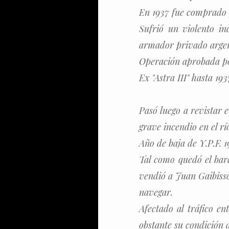
En 1937 fue comprado 
Sufrió un violento i
armador privado argent
Operación aprobada por
Ex "Astra III" hasta 19
Pasó luego a revistar e
grave incendio en el r
Año de baja de Y.P.F. 1
Tal como quedó el bar
vendió a Juan Gaibisso 
navegar.
Afectado al tráfico en
obstante su condición 