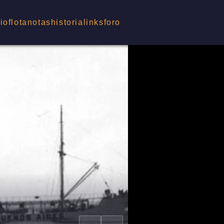
cio
flota
notas
historia
links
foro