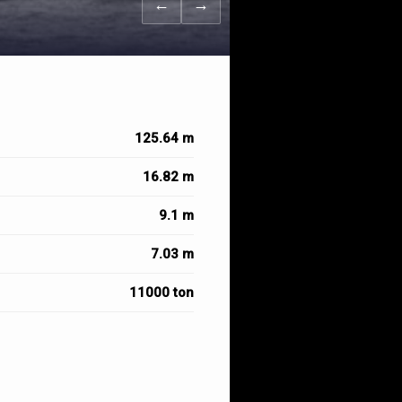
←
→
125.64 m
16.82 m
9.1 m
7.03 m
11000 ton