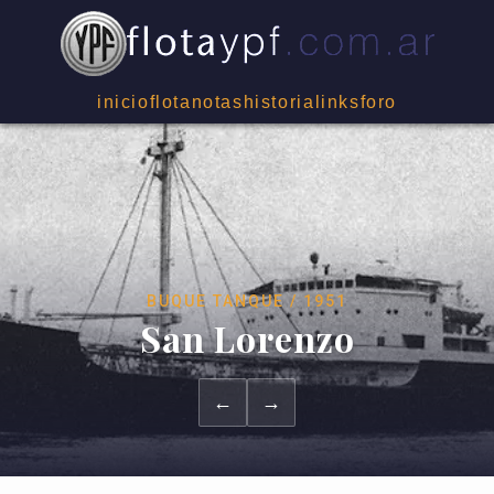
inicio
flota
notas
historia
links
foro
BUQUE TANQUE / 1951
San Lorenzo
←
→