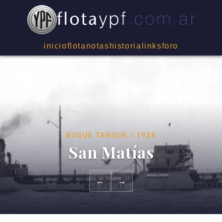
inicio
flota
notas
historia
links
foro
BUQUE TANQUE / 1928
San Matías
←
→