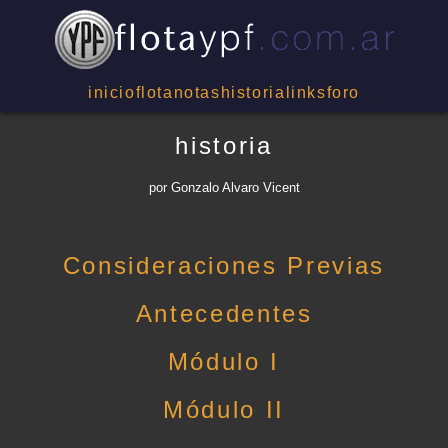
inicio
flota
notas
historia
links
foro
historia
por Gonzalo Alvaro Vicent
Consideraciones Previas
Antecedentes
Módulo I
Módulo II